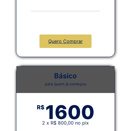
Quero Comprar
Básico
para quem já começou
1600
R$
2 x R$ 800,00 no pix